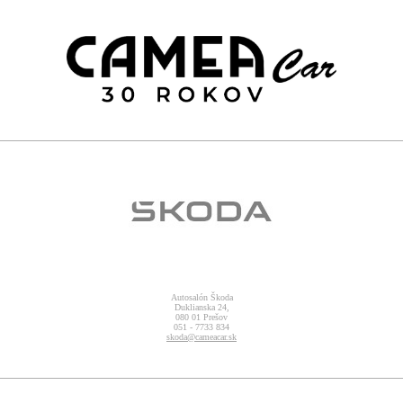
Autosalón Škoda
Duklianska 24,
080 01 Prešov
051 - 7733 834
skoda@cameacar.sk