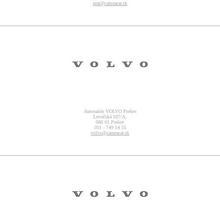
seat@cameacar.sk
Autosalón VOLVO Prešov
Levočská 107/A,
080 01 Prešov
051 - 749 54 55
volvo@cameacar.sk